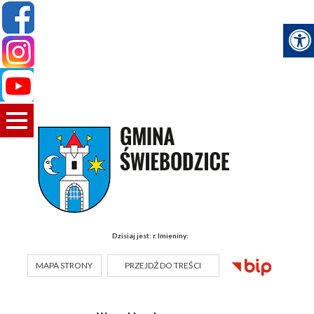
Dzisiaj jest:
r.
Imieniny:
MAPA STRONY
PRZEJDŹ DO TREŚCI