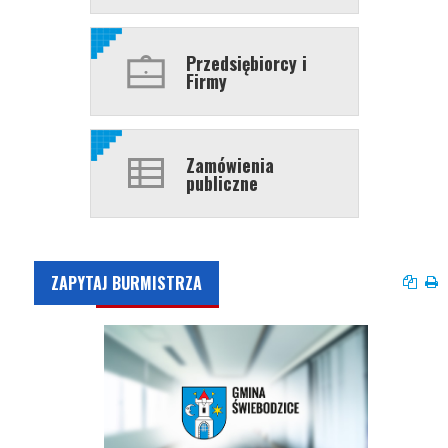
Przedsiębiorcy i
Firmy
Zamówienia
publiczne
ZAPYTAJ BURMISTRZA