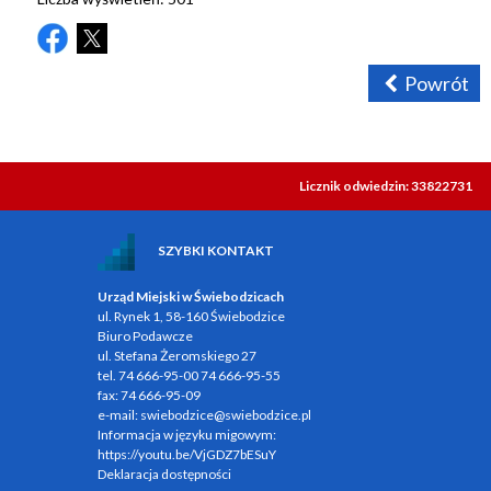
Powrót
Licznik odwiedzin: 33822731
SZYBKI KONTAKT
Urząd Miejski w Świebodzicach
ul. Rynek 1, 58-160 Świebodzice
Biuro Podawcze
ul. Stefana Żeromskiego 27
tel.
74 666-95-00
74 666-95-55
fax:
74 666-95-09
e-mail:
swiebodzice@swiebodzice.pl
Informacja w języku migowym:
https://youtu.be/VjGDZ7bESuY
Deklaracja dostępności