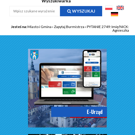
Wyszukiwarka
WYSZUKAJ
Jesteś na:
Miasto i Gmina
›
Zapytaj Burmistrza
›
PYTANIE 2749: Imię/NICK:
Agnieszka
E-Urząd