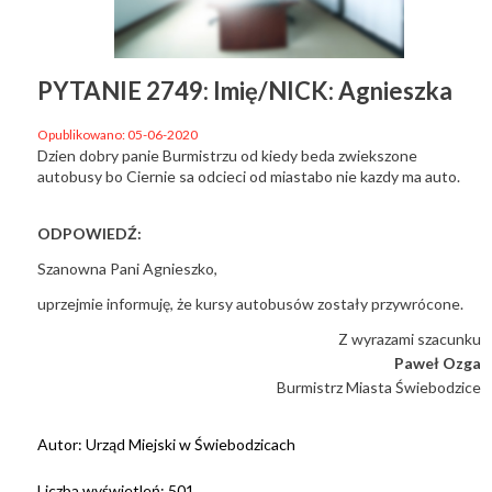
PYTANIE 2749: Imię/NICK: Agnieszka
Opublikowano: 05-06-2020
Dzien dobry panie Burmistrzu od kiedy beda zwiekszone
autobusy bo Ciernie sa odcieci od miastabo nie kazdy ma auto.
ODPOWIEDŹ:
Szanowna Pani Agnieszko,
uprzejmie informuję, że kursy autobusów zostały przywrócone.
Z wyrazami szacunku
Paweł Ozga
Burmistrz Miasta Świebodzice
Autor:
Urząd Miejski w Świebodzicach
Liczba wyświetleń:
501