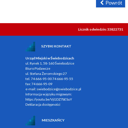
Powrót
Licznik odwiedzin: 33822731
SZYBKI KONTAKT
Urząd Miejski w Świebodzicach
ul. Rynek 1, 58-160 Świebodzice
Biuro Podawcze
ul. Stefana Żeromskiego 27
tel.
74 666-95-00
74 666-95-55
fax:
74 666-95-09
e-mail:
swiebodzice@swiebodzice.pl
Informacja w języku migowym:
https://youtu.be/VjGDZ7bESuY
Deklaracja dostępności
MIESZKAŃCY