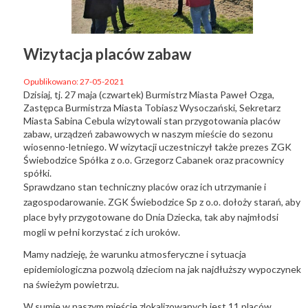
Wizytacja placów zabaw
Opublikowano: 27-05-2021
Dzisiaj, tj. 27 maja (czwartek) Burmistrz Miasta Paweł Ozga,
Zastępca Burmistrza Miasta Tobiasz Wysoczański, Sekretarz
Miasta Sabina Cebula wizytowali stan przygotowania placów
zabaw, urządzeń zabawowych w naszym mieście do sezonu
wiosenno-letniego. W wizytacji uczestniczył także prezes ZGK
Świebodzice Spółka z o.o. Grzegorz Cabanek oraz pracownicy
spółki.
Sprawdzano stan techniczny placów oraz ich utrzymanie i
zagospodarowanie. ZGK Świebodzice Sp z o.o. dołoży starań, aby
place były przygotowane do Dnia Dziecka, tak aby najmłodsi
mogli w pełni korzystać z ich uroków.
Mamy nadzieję, że warunku atmosferyczne i sytuacja
epidemiologiczna pozwolą dzieciom na jak najdłuższy wypoczynek
na świeżym powietrzu.
W sumie w naszym mieście zlokalizowanych jest 11 placów