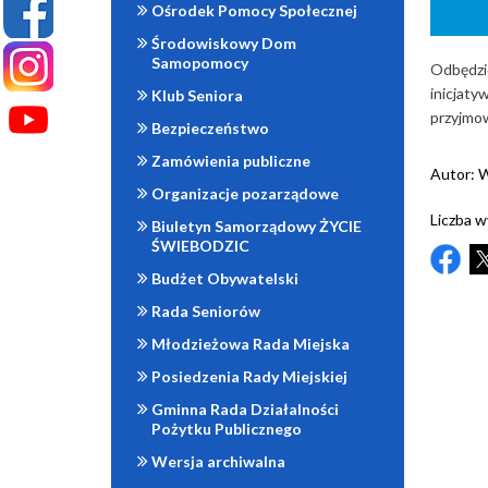
Ośrodek Pomocy Społecznej
Środowiskowy Dom
Samopomocy
Odbędzie
inicjaty
Klub Seniora
przyjmo
Bezpieczeństwo
Zamówienia publiczne
Autor:
W
Organizacje pozarządowe
Liczba w
Biuletyn Samorządowy ŻYCIE
ŚWIEBODZIC
Budżet Obywatelski
Rada Seniorów
Młodzieżowa Rada Miejska
Posiedzenia Rady Miejskiej
Gminna Rada Działalności
Pożytku Publicznego
Wersja archiwalna