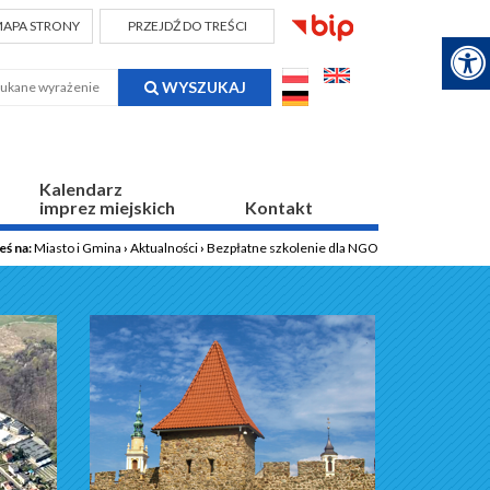
APA STRONY
PRZEJDŹ DO TREŚCI
WYSZUKAJ
Kalendarz
imprez miejskich
Kontakt
eś na:
Miasto i Gmina
›
Aktualności
›
Bezpłatne szkolenie dla NGO