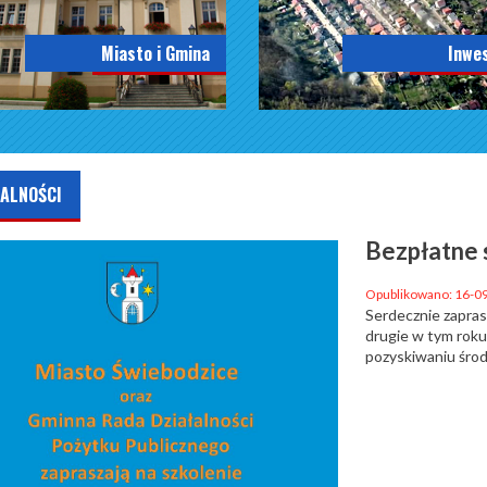
Miasto i Gmina
Inwe
ALNOŚCI
Bezpłatne 
Opublikowano: 16-0
Serdecznie zapra
drugie w tym roku
pozyskiwaniu śro