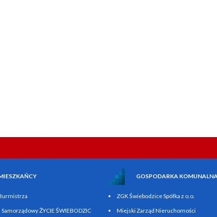
MIESZKAŃCY
GOSPODARKA KOMUNALN
 Burmistrza
ZGK Świebodzice Spółka z o.o.
n Samorządowy ŻYCIE ŚWIEBODZIC
Miejski Zarząd Nieruchomości