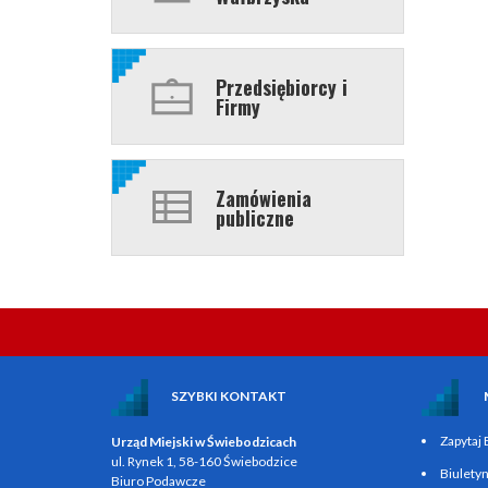
Przedsiębiorcy i
Firmy
Zamówienia
publiczne
SZYBKI KONTAKT
Zapytaj
Urząd Miejski w Świebodzicach
ul. Rynek 1, 58-160 Świebodzice
Biulety
Biuro Podawcze