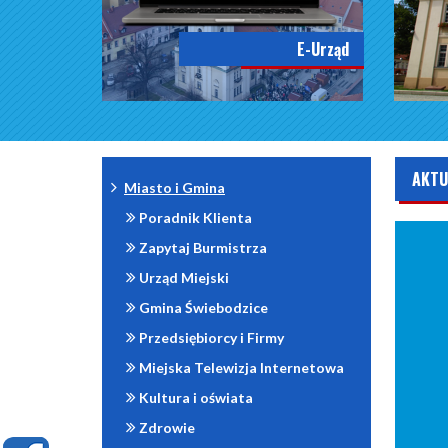
E-Urząd
AKTU
Miasto i Gmina
Poradnik Klienta
Zapytaj Burmistrza
Urząd Miejski
Gmina Świebodzice
Przedsiębiorcy i Firmy
Miejska Telewizja Internetowa
Kultura i oświata
Zdrowie