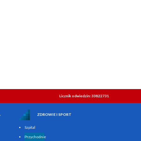
Licznik odwiedzin: 33822731
A
ZDROWIE I SPORT
Szpital
Przychodnie