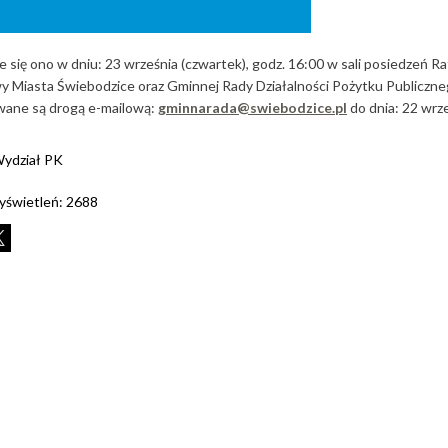
 się ono w dniu: 23 września (czwartek), godz. 16:00 w sali posiedzeń R
wy Miasta Świebodzice oraz Gminnej Rady Działalności Pożytku Publiczneg
wane są drogą e-mailową:
gminnarada@swiebodzice.pl
do dnia: 22 wrze
ydział PK
yświetleń:
2688