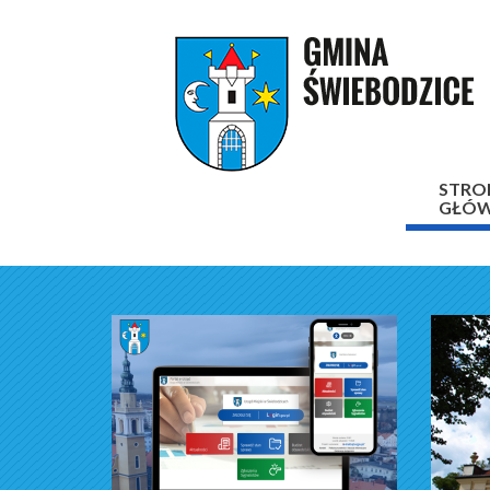
STRO
GŁÓ