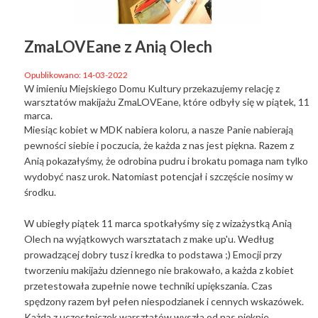
ZmaLOVEane z Anią Olech
Opublikowano: 14-03-2022
W imieniu Miejskiego Domu Kultury przekazujemy relację z
warsztatów makijażu ZmaLOVEane, które odbyły się w piątek, 11
marca.
Miesiąc kobiet w MDK nabiera koloru, a nasze Panie nabierają
pewności siebie i poczucia, że każda z nas jest piękna. Razem z
Anią pokazałyśmy, że odrobina pudru i brokatu pomaga nam tylko
wydobyć nasz urok. Natomiast potencjał i szczęście nosimy w
środku.
W ubiegły piątek 11 marca spotkałyśmy się z wizażystką Anią
Olech na wyjątkowych warsztatach z make up'u. Według
prowadzącej dobry tusz i kredka to podstawa ;) Emocji przy
tworzeniu makijażu dziennego nie brakowało, a każda z kobiet
przetestowała zupełnie nowe techniki upiększania. Czas
spędzony razem był pełen niespodzianek i cennych wskazówek.
Każda z uczestniczek warsztatów wyszła od nas pięknie