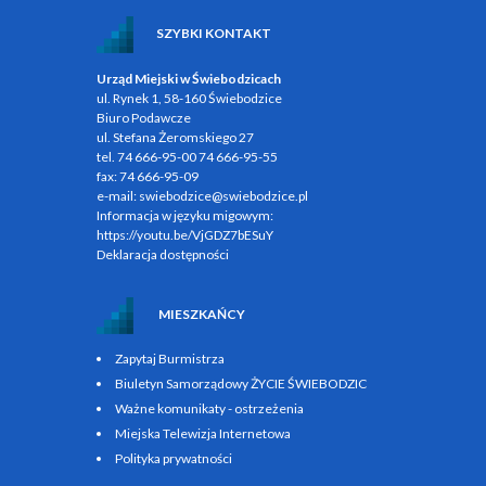
SZYBKI KONTAKT
Urząd Miejski w Świebodzicach
ul. Rynek 1, 58-160 Świebodzice
Biuro Podawcze
ul. Stefana Żeromskiego 27
tel.
74 666-95-00
74 666-95-55
fax:
74 666-95-09
e-mail:
swiebodzice@swiebodzice.pl
Informacja w języku migowym:
https://youtu.be/VjGDZ7bESuY
Deklaracja dostępności
MIESZKAŃCY
Zapytaj Burmistrza
Biuletyn Samorządowy ŻYCIE ŚWIEBODZIC
Ważne komunikaty - ostrzeżenia
Miejska Telewizja Internetowa
Polityka prywatności