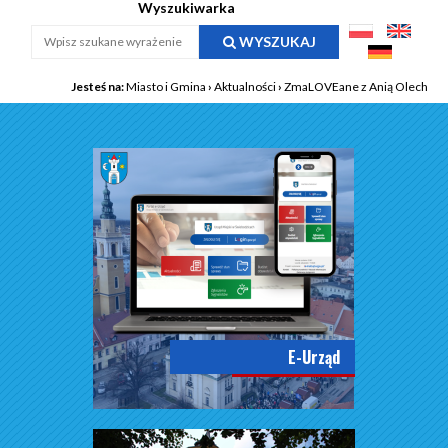
Wyszukiwarka
WYSZUKAJ
Jesteś na:
Miasto i Gmina
›
Aktualności
›
ZmaLOVEane z Anią Olech
E-Urząd