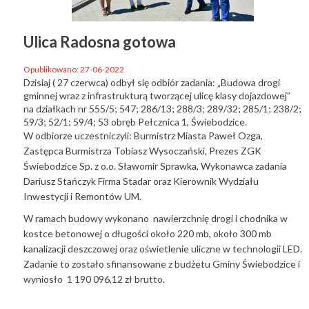
Ulica Radosna gotowa
Opublikowano: 27-06-2022
Dzisiaj ( 27 czerwca) odbył się odbiór zadania: „Budowa drogi
gminnej wraz z infrastrukturą tworzącej ulicę klasy dojazdowej”
na działkach nr 555/5; 547; 286/13; 288/3; 289/32; 285/1; 238/2;
59/3; 52/1; 59/4; 53 obręb Pełcznica 1, Świebodzice.
W odbiorze uczestniczyli: Burmistrz Miasta Paweł Ozga,
Zastępca Burmistrza Tobiasz Wysoczański, Prezes ZGK
Świebodzice Sp. z o.o. Sławomir Sprawka, Wykonawca zadania
Dariusz Stańczyk Firma Stadar oraz Kierownik Wydziału
Inwestycji i Remontów UM.
W ramach budowy wykonano
nawierzchnię drogi i chodnika w
kostce betonowej o długości około 220 mb, około 300 mb
kanalizacji deszczowej oraz oświetlenie uliczne w technologii LED.
Zadanie to zostało sfinansowane z budżetu Gminy Świebodzice i
wyniosło
1 190 096,12 zł brutto.