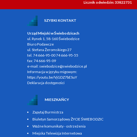
Licznik odwiedzin: 33822731
SZYBKI KONTAKT
Urząd Miejski w Świebodzicach
ul. Rynek 1, 58-160 Świebodzice
Biuro Podawcze
ul. Stefana Żeromskiego 27
tel.
74 666-95-00
74 666-95-55
fax:
74 666-95-09
e-mail:
swiebodzice@swiebodzice.pl
Informacja w języku migowym:
https://youtu.be/VjGDZ7bESuY
Deklaracja dostępności
MIESZKAŃCY
Zapytaj Burmistrza
Biuletyn Samorządowy ŻYCIE ŚWIEBODZIC
Ważne komunikaty - ostrzeżenia
Miejska Telewizja Internetowa