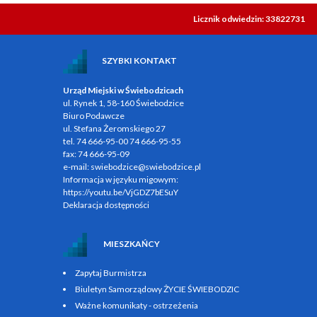
Licznik odwiedzin: 33822731
SZYBKI KONTAKT
Urząd Miejski w Świebodzicach
ul. Rynek 1, 58-160 Świebodzice
Biuro Podawcze
ul. Stefana Żeromskiego 27
tel.
74 666-95-00
74 666-95-55
fax:
74 666-95-09
e-mail:
swiebodzice@swiebodzice.pl
Informacja w języku migowym:
https://youtu.be/VjGDZ7bESuY
Deklaracja dostępności
MIESZKAŃCY
Zapytaj Burmistrza
Biuletyn Samorządowy ŻYCIE ŚWIEBODZIC
Ważne komunikaty - ostrzeżenia