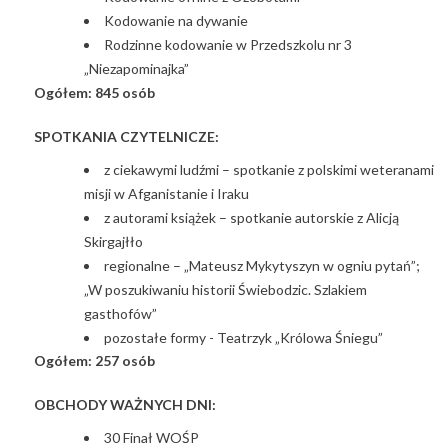
Kodowanie na dywanie
Rodzinne kodowanie w Przedszkolu nr 3
„Niezapominajka”
Ogółem: 845 osób
SPOTKANIA CZYTELNICZE:
z ciekawymi ludźmi – spotkanie z polskimi weteranami
misji w Afganistanie i Iraku
z autorami książek – spotkanie autorskie z Alicją
Skirgajłło
regionalne – „Mateusz Mykytyszyn w ogniu pytań”;
„W poszukiwaniu historii Świebodzic. Szlakiem
gasthofów”
pozostałe formy - Teatrzyk „Królowa Śniegu”
Ogółem: 257 osób
OBCHODY WAŻNYCH DNI:
30 Finał WOŚP