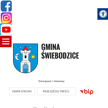
Dzisiaj jest:
r.
Imieniny:
MAPA STRONY
PRZEJDŹ DO TREŚCI