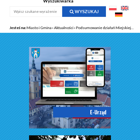
Wyszukiwarka
WYSZUKAJ
Jesteś na:
Miasto i Gmina
›
Aktualności
›
Podsumowanie działań Miejskiej...
E-Urząd