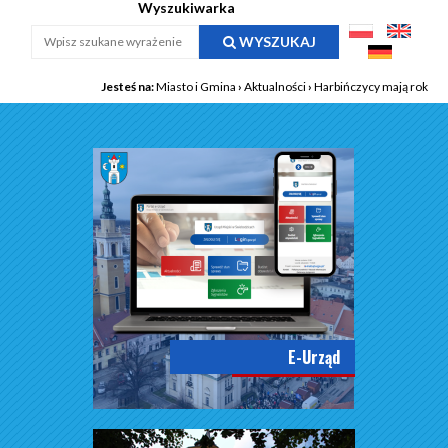
Wyszukiwarka
WYSZUKAJ
Jesteś na:
Miasto i Gmina
›
Aktualności
›
Harbińczycy mają rok
E-Urząd