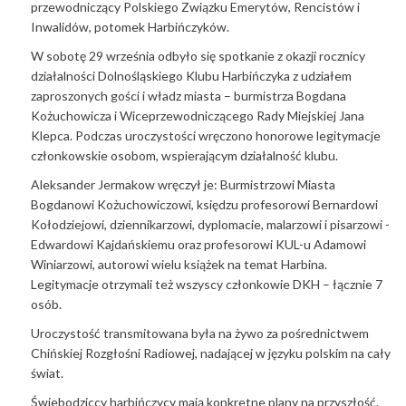
przewodniczący Polskiego Związku Emerytów, Rencistów i
Inwalidów, potomek Harbińczyków.
W sobotę 29 września odbyło się spotkanie z okazji rocznicy
działalności Dolnośląskiego Klubu Harbińczyka z udziałem
zaproszonych gości i władz miasta – burmistrza Bogdana
Kożuchowicza i Wiceprzewodniczącego Rady Miejskiej Jana
Klepca. Podczas uroczystości wręczono honorowe legitymacje
członkowskie osobom, wspierającym działalność klubu.
Aleksander Jermakow wręczył je: Burmistrzowi Miasta
Bogdanowi Kożuchowiczowi, księdzu profesorowi Bernardowi
Kołodziejowi, dziennikarzowi, dyplomacie, malarzowi i pisarzowi -
Edwardowi Kajdańskiemu oraz profesorowi KUL-u Adamowi
Winiarzowi, autorowi wielu książek na temat Harbina.
Legitymacje otrzymali też wszyscy członkowie DKH – łącznie 7
osób.
Uroczystość transmitowana była na żywo za pośrednictwem
Chińskiej Rozgłośni Radiowej, nadającej w języku polskim na cały
świat.
Świebodziccy harbińczycy mają konkretne plany na przyszłość.