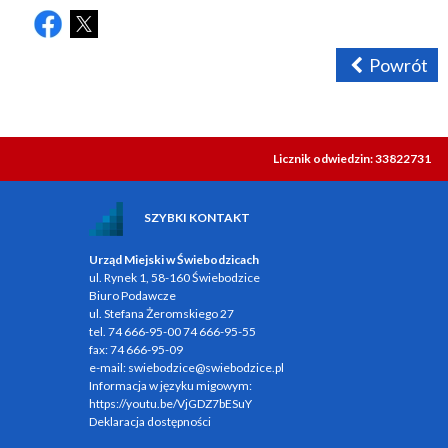
Powrót
Licznik odwiedzin: 33822731
SZYBKI KONTAKT
Urząd Miejski w Świebodzicach
ul. Rynek 1, 58-160 Świebodzice
Biuro Podawcze
ul. Stefana Żeromskiego 27
tel.
74 666-95-00
74 666-95-55
fax:
74 666-95-09
e-mail:
swiebodzice@swiebodzice.pl
Informacja w języku migowym:
https://youtu.be/VjGDZ7bESuY
Deklaracja dostępności